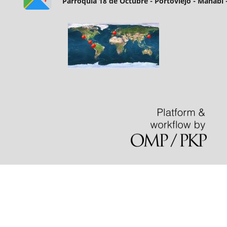
Parroquia 18 de Octubre - Portoviejo - Manabí 